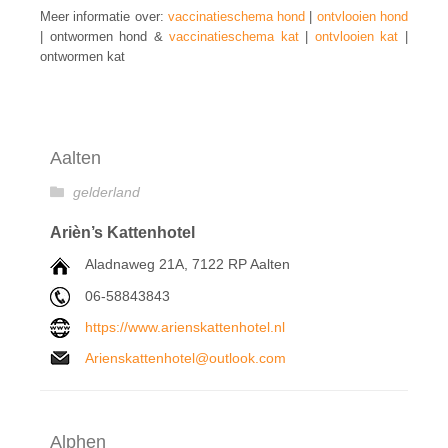
Meer informatie over:
vaccinatieschema hond
|
ontvlooien hond
| ontwormen hond &
vaccinatieschema kat
|
ontvlooien kat
|
ontwormen kat
Aalten
gelderland
Arièn’s Kattenhotel
Aladnaweg 21A, 7122 RP Aalten
06-58843843
https://www.arienskattenhotel.nl
Arienskattenhotel@outlook.com
Alphen