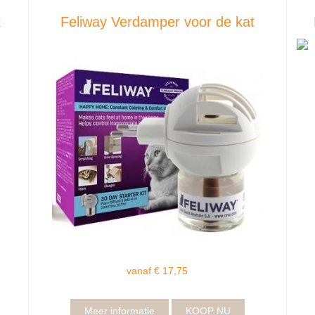
k
Feliway Verdamper voor de kat
vanaf € 17,75
Meer informatie
KOOP NU